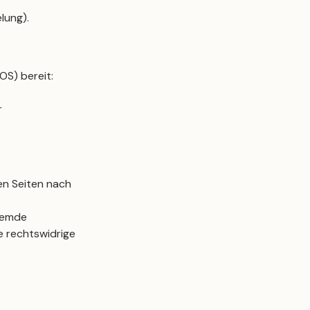
lung).
OS) bereit:
r
en Seiten nach
fremde
e rechtswidrige