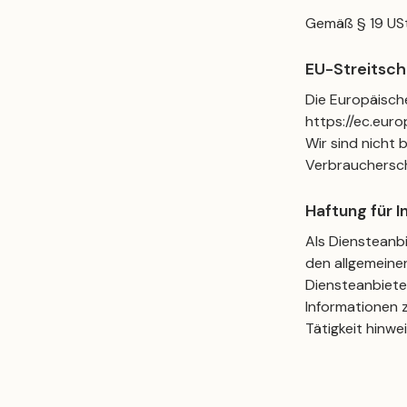
Gemäß § 19 USt
EU-Streitsch
Die Europäische
https://ec.eur
Wir sind nicht 
Verbrauchersch
Haftung für I
Als Diensteanbi
den allgemeinen
Diensteanbiete
Informationen 
Tätigkeit hinwe