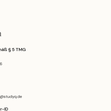
m
mäß § 5 TMG
36
ct@studyq.de
r-ID